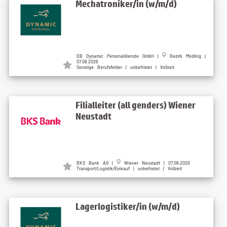
Mechatroniker/in (w/m/d)
DB Dynamic Personaldienste GmbH
|
Bezirk Mödling
|
07.08.2026
Sonstige Berufsfelder | unbefristet | Vollzeit
Filialleiter (all genders) Wiener
Neustadt
BKS Bank AG
|
Wiener Neustadt
| 07.08.2026
Transport/Logistik/Einkauf | unbefristet | Vollzeit
Lagerlogistiker/in (w/m/d)