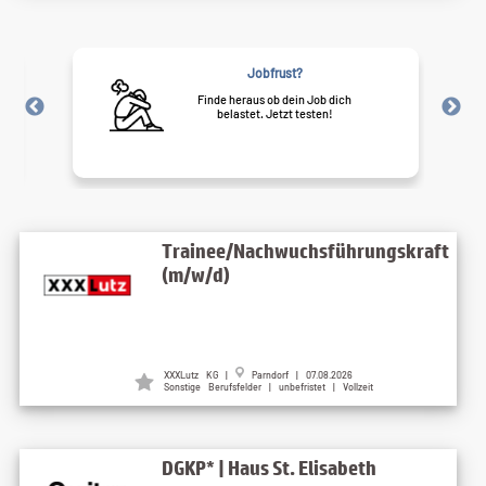
Jobfrust?
Finde heraus ob dein Job dich
belastet. Jetzt testen!
Trainee/Nachwuchsführungskraft
(m/w/d)
XXXLutz KG
|
Parndorf
| 07.08.2026
Sonstige Berufsfelder | unbefristet | Vollzeit
DGKP* | Haus St. Elisabeth