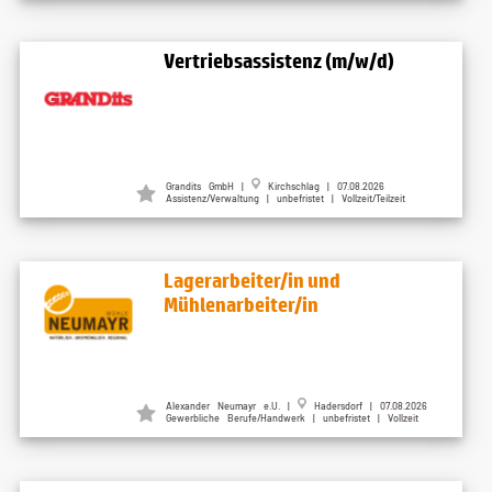
Vertriebsassistenz (m/w/d)
Grandits GmbH
|
Kirchschlag
| 07.08.2026
Assistenz/Verwaltung | unbefristet | Vollzeit/Teilzeit
Lagerarbeiter/in und
Mühlenarbeiter/in
Alexander Neumayr e.U.
|
Hadersdorf
| 07.08.2026
Gewerbliche Berufe/Handwerk | unbefristet | Vollzeit