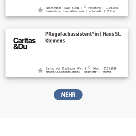
Isolier-Paneel BAU KERN
|
Perschling
| 07.08.2026
Gewerbliche Berufe/Handwerk | unbefristet | Vollzeit
Pflegefachassistent*in | Haus St.
Klemens
Caritas der Erzdiözese Wien
|
Wien
| 07.08.2026
Medizin/Gesundheit/Soziales | unbefristet | Vollzeit
MEHR