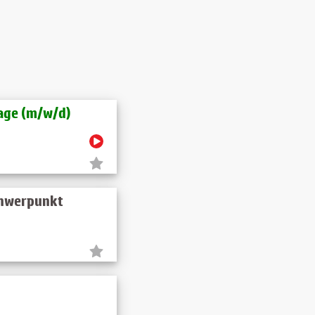
e (m​/w​/d)
chwerpunkt