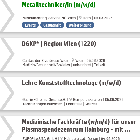
Metalltechniker​/in (m​/w​/d)
Maschinenring-Service NÖ-Wien |
Horn | 06.08.2026
Events
Gesundheit
Weiterbildung
DGKP* | Region Wien (1220)
Caritas der Erzdiözese Wien |
Wien | 05.08.2026
Medizin/Gesundheit/Soziales | unbefristet | Teilzeit
Lehre Kunststofftechnologe (m/w/d)
Gabriel-Chemie Ges.m.b.H. |
Gumpoldskirchen | 05.08.2026
Technik/Ingenieurwesen | Lehrstelle | Vollzeit
Medizinische Fachkräfte (w/m/d) für unser
Plasmaspendezentrum Hainburg - mit ...
EUROPLASMA GmbH |
Hainburg a.d. Donau | 04.08.2026