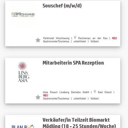
Souschef (m/w/d)
Parkhotel Hirschwang |
Reichenau an der Rax |
NEU
Gastronomie/Tourismus | unbefristet | Vollzeit
Mitarbeiterin SPA Rezeption
Asia Resort Linsberg Betriebs GmbH |
Bad Erlach |
NEU
Gastronomie/Tourismus | unbefristet | Vollzeit
Verkäufer/in Teilzeit Biomarkt
Mödling (18 - 25 Stunden/Woche)