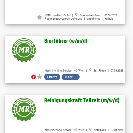
NENI Holding GmbH |
Gumpoldskirchen | 07.08.2026
Rechnungswesen/Versicherung | unbefristet | Vollzeit
Bierführer (w​/m​/d)
Maschinenring-Service NÖ-Wien |
St. Pölten | 07.08.2026
Events
mehr ...
Reinigungskraft Teilzeit (m​/w​/d)
Maschinenring-Service NÖ-Wien |
Mistelbach | 07.08.2026