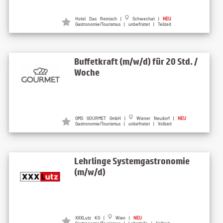
Hotel Das Reinisch |
Schwechat |
NEU
Gastronomie/Tourismus | unbefristet | Teilzeit
Buffetkraft (m/w/d) für 20 Std. /
Woche
GMS GOURMET GmbH |
Wiener Neudorf |
NEU
Gastronomie/Tourismus | unbefristet | Vollzeit
Lehrlinge Systemgastronomie
(m/w/d)
XXXLutz KG |
Wien |
NEU