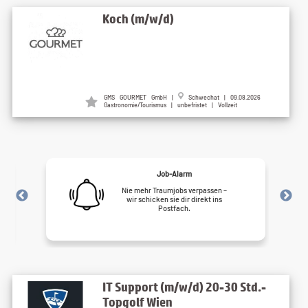
Koch (m/w/d)
GMS GOURMET GmbH |
Schwechat | 09.08.2026
Gastronomie/Tourismus | unbefristet | Vollzeit
Job-Alarm
Nie mehr Traumjobs verpassen –
wir schicken sie dir direkt ins
Postfach.
IT Support (m/w/d) 20-30 Std.-
Topgolf Wien