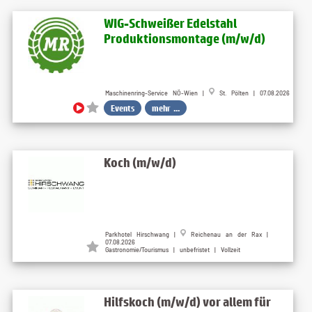
WIG-Schweißer Edelstahl
Produktionsmontage (m​/w​/d)
Maschinenring-Service NÖ-Wien |
St. Pölten | 07.08.2026
Events
mehr ...
Koch (m/w/d)
Parkhotel Hirschwang |
Reichenau an der Rax |
07.08.2026
Gastronomie/Tourismus | unbefristet | Vollzeit
Hilfskoch (m/w/d) vor allem für