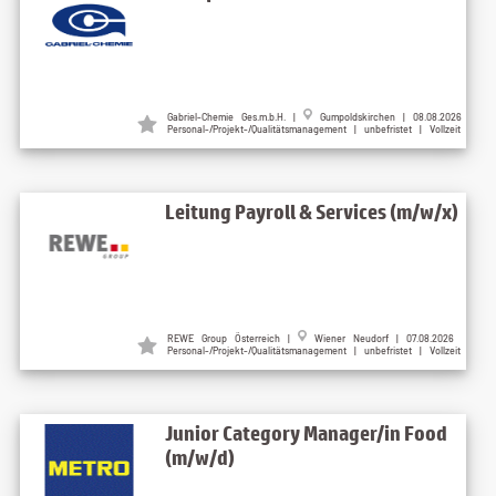
Gabriel-Chemie Ges.m.b.H. |
Gumpoldskirchen | 08.08.2026
Personal-/Projekt-/Qualitätsmanagement | unbefristet | Vollzeit
Leitung Payroll & Services (m/w/x)
REWE Group Österreich |
Wiener Neudorf | 07.08.2026
Personal-/Projekt-/Qualitätsmanagement | unbefristet | Vollzeit
Junior Category Manager/in Food
(m/w/d)