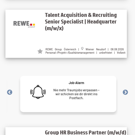
Talent Acquisition & Recruiting
Senior Specialist | Headquarter
(m/w/x)
REWE Group Österreich |
Wiener Neudorf | 08.08.2026
Personal-/Projekt-/Qualitätsmanagement | unbefristet | Vollzeit
Job-Alarm
Nie mehr Traumjobs verpassen –
wir schicken sie dir direkt ins
Postfach.
Group HR Business Partner (m/w/d)