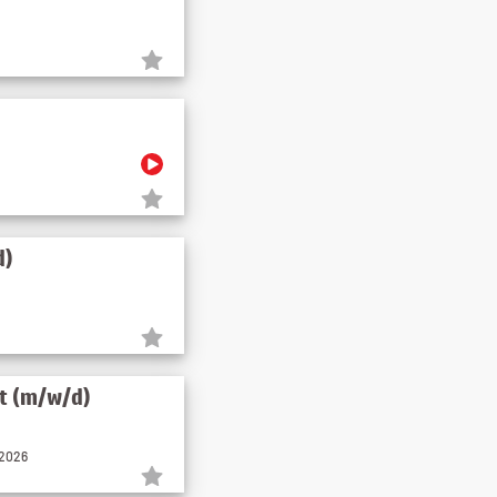
d)
it (m/w/d)
.2026