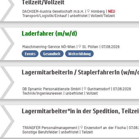
Teilzeit/Vollzeit
DACHSER-Austria Gesellschaft m.b.H. |
Himberg |
NEU
Transport/Logistik/Einkauf | unbefristet | Vollzeit/Teilzeit
Laderfahrer (m​/w​/d)
Maschinenring-Service NÖ-Wien |
St. Pölten | 07.08.2026
Events
Gesundheit
Weiterbildung
LagermitarbeiterIn / StaplerfahrerIn (w/m/
DB Dynamic Personaldienste GmbH |
Guntramsdorf | 07.08.2026
Technik/Ingenieurwesen | unbefristet | Vollzeit
Lagermitarbeiter*in in der Spedition, Teilze
TRANSFER Personalmanagement |
Enzersdorf an der Fischa | 07.08
Sonstige Berufsfelder | unbefristet | Teilzeit