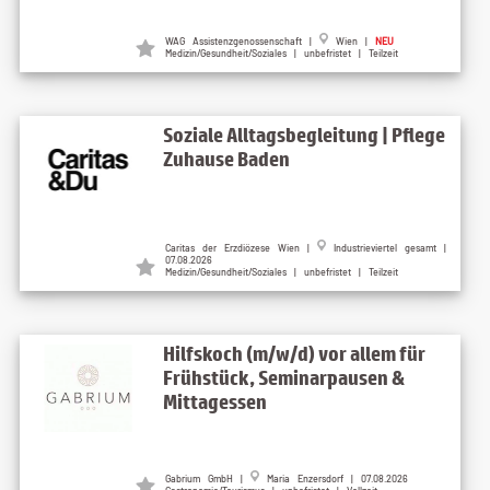
WAG Assistenzgenossenschaft |
Wien |
NEU
Medizin/Gesundheit/Soziales | unbefristet | Teilzeit
Soziale Alltagsbegleitung | Pflege
Zuhause Baden
Caritas der Erzdiözese Wien |
Industrieviertel gesamt |
07.08.2026
Medizin/Gesundheit/Soziales | unbefristet | Teilzeit
Hilfskoch (m/w/d) vor allem für
Frühstück, Seminarpausen &
Mittagessen
Gabrium GmbH |
Maria Enzersdorf | 07.08.2026