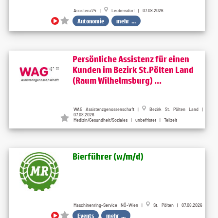
Assistenz24 |
Leobersdorf | 07.08.2026
Autonomie
mehr ...
Persönliche Assistenz für einen
Kunden im Bezirk St.Pölten Land
(Raum Wilhelmsburg) ...
WAG Assistenzgenossenschaft |
Bezirk St. Pölten Land |
07.08.2026
Medizin/Gesundheit/Soziales | unbefristet | Teilzeit
Bierführer (w​/m​/d)
Maschinenring-Service NÖ-Wien |
St. Pölten | 07.08.2026
Events
mehr ...