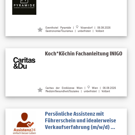
Eventhotel Pyramide |
Vösendorf | 06.08.2026
Gastronomie/Tourismus | unbefristet | Vollzeit
Koch*Köchin Fachanleitung INIGO
Caritas der Erzdiözese Wien |
Wien | 06.08.2026
Medizin/Gesundheit/Soziales | unbefristet | Vollzeit
Persönliche Assistenz mit
Führerschein und idealerweise
Verkaufserfahrung (m/w/d) ...