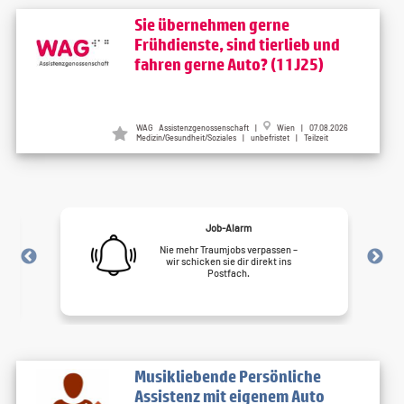
Sie übernehmen gerne
Frühdienste, sind tierlieb und
fahren gerne Auto? (11J25)
WAG Assistenzgenossenschaft |
Wien | 07.08.2026
Medizin/Gesundheit/Soziales | unbefristet | Teilzeit
Job-Alarm
Nie mehr Traumjobs verpassen –
wir schicken sie dir direkt ins
Postfach.
Musikliebende Persönliche
Assistenz mit eigenem Auto