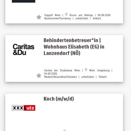
Topgolf Wien |
Brunn am Gebirge | 05.08.2026
Gastronomie/Tourismus | unbefristet | Vollzeit
Behindertenbetreuer*in |
Wohnhaus Elisabeth (EG) in
Lanzendorf (NÖ)
Caritas der Erzdiözese Wien |
Wien Umgebung |
04.08.2026
Medizin/Gesundheit/Soziales | unbefristet | Teilzeit
Koch (m/w/d)