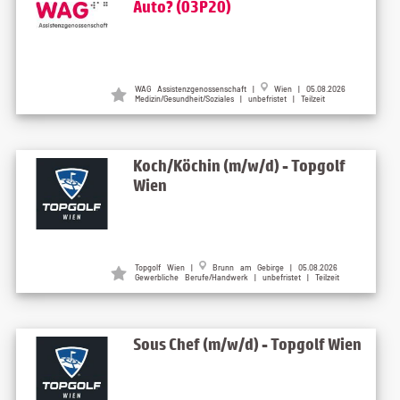
Auto? (03P20)
WAG Assistenzgenossenschaft |
Wien | 05.08.2026
Medizin/Gesundheit/Soziales | unbefristet | Teilzeit
Koch/Köchin (m/w/d) - Topgolf
Wien
Topgolf Wien |
Brunn am Gebirge | 05.08.2026
Gewerbliche Berufe/Handwerk | unbefristet | Teilzeit
Sous Chef (m/w/d) - Topgolf Wien