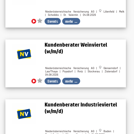
Niederösterreichische Versicherung AG |
Lilienfeld | Melk
| Scheibbs | St. Valentin | 04.08.2026
Events
mehr ...
Kundenberater Weinviertel
(w/m/d)
Niederösterreichische Versicherung AG |
Gänserndorf |
Laa/Thaya | Poysdorf | Retz | Stockerau | Zistersdorf |
04.08.2026
Events
mehr ...
Kundenberater Industrieviertel
(w/m/d)
Niederösterreichische Versicherung AG |
Baden |